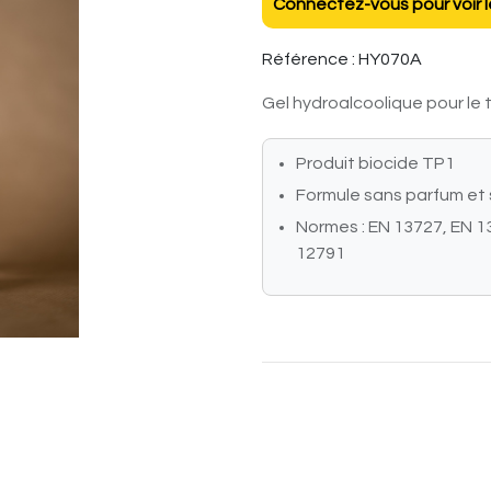
Connectez-vous pour voir le
Référence :
HY070A
Gel hydroalcoolique pour le 
Produit biocide TP1
Formule sans parfum et 
Normes : EN 13727, EN 1
12791