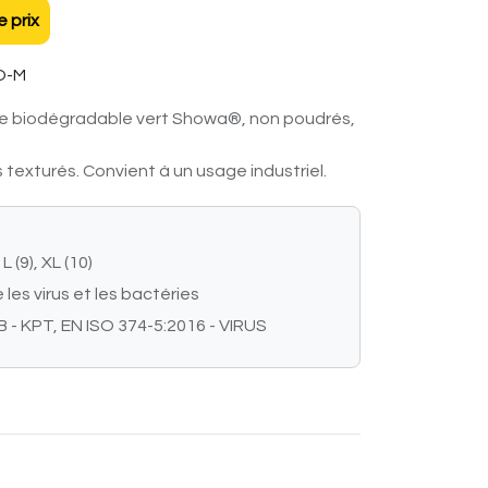
 prix
O-M
ile biodégradable vert Showa®, non poudrés,
texturés. Convient à un usage industriel.
 L (9), XL (10)
les virus et les bactéries
B - KPT, EN ISO 374-5:2016 - VIRUS